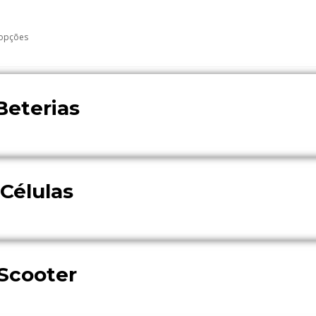
 opções
Beterias
Células
Scooter